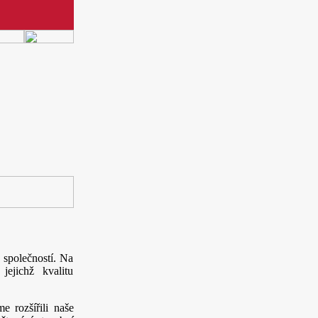
 společností. Na
ejichž kvalitu
me rozšířili naše