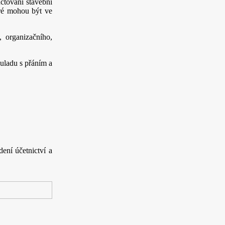
čtování stavební
eré mohou být ve
 organizačního,
uladu s přáním a
ení účetnictví a