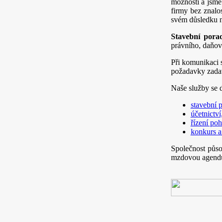
možnosti a jsme
firmy bez znalo
svém důsledku 
Stavební porad
právního, daňov
Při komunikaci 
požadavky zadav
Naše služby se d
stavební 
účetnictv
řízení po
konkurs a
Společnost půs
mzdovou agendu