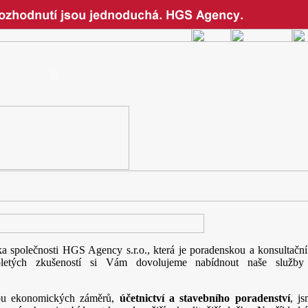
nka společnosti HGS Agency s.r.o., která je poradenskou a konsultační
oletých zkušeností si Vám dovolujeme nabídnout naše služby j
jeme.
ou ekonomických záměrů,
účetnictví a stavebního poradenství
, js