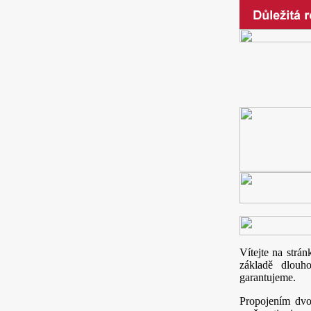
Vítejte na strá
základě dlouh
garantu
Propojením dv