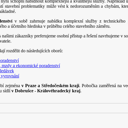
 nyní schopni nabídnout komplexnější a kvalitnější služby. Například ú
stí stavební problematiky může vést k nedorozuměním a chybám, kt
nákladné.
enství
v sobě zahrnuje nabídku komplexní služby z technického ,
ého a účetního hlediska v průběhu celého stavebního záměru.
s našimi zákazníky preferujeme osobní přístup a řešení navrhujeme v so
atele.
ají rozdělit do následujících oborů:
poradenství
í, mzdy a ekonomické poradenství
hledávek
 vyrovnání
obí zejména
v Praze a Středočeském kraji
. Pobočka zaměřená na ved
 sídlí
v Dobrušce - Královéhradecký kraj
.